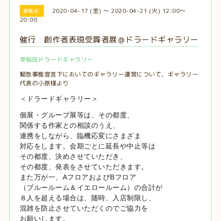
2020-04-17 (金) ～ 2020-04-21 (火) 12:00～
展覧会
20:00
催行 創作者表現受賞者展＠ドラードギャラリー
早稲田ドラードギャラリー
緊急事態宣言下においてのギャラリー運営について、ギャラリー
代表の小原様より
＜ドラードギャラリー＞
個展・グループ展等は、その都度、
関係する作家との相談のうえ、
連携をしながら、臨機応変にさまざま
対応をします。会期ごとに延長や中止等は
その都度、決めさせていただき、
その都度、発表をさせていただきます。
また万が一、AフロアおよびBフロア
（ブルールーム＆イエロールーム）の合計が
８人を超える場合は、随時、入店制限し、
混雑を防止させていただくのでご協力を
お願いします。