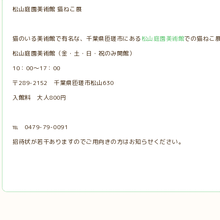
松山庭園美術館 猫ねこ展
猫のいる美術館で有名な、千葉県匝瑳市にある
松山庭園美術館
での猫ねこ
松山庭園美術館（金・土・日・祝のみ開館）
10：00～17：00
〒289-2152 千葉県匝瑳市松山630
入館料 大人800円
℡ 0479-79-0091
招待状が若干ありますのでご用向きの方はお知らせください。