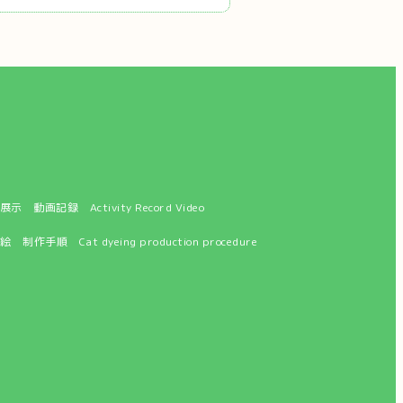
示 動画記録 Activity Record Video
 制作手順 Cat dyeing production procedure