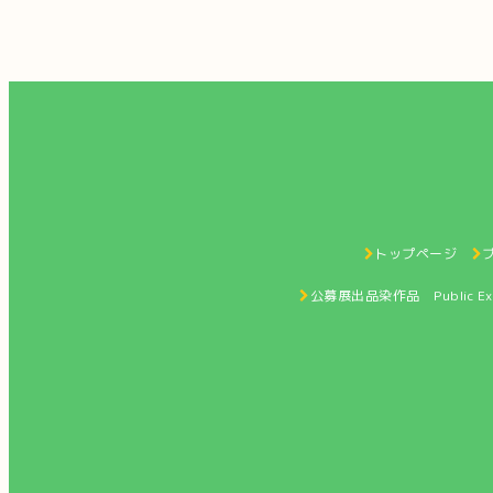
トップページ
プ
公募展出品染作品 Public Exhib