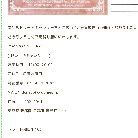
本年もドラードギャラリーさんにおいて、w個展を行う運びとなりました。
どうぞよろしくご高覧お願いいたします。
DORADO GALLERY
[ ドラードギャラリー ]
営業時間： 12:00~20:00
定休日：毎週水曜日
電話番号：03-6809-3808
MAIL： dorado@oldtimes.jp
住所： 〒162-0041
東京都 新宿区 早稲田 鶴巻町 517
ドラード和世陀103