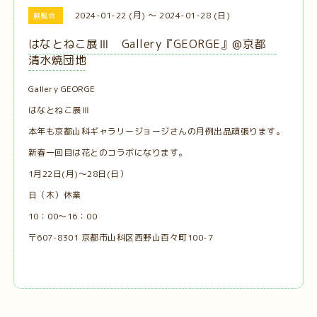
2024-01-22 (月) ～ 2024-01-28 (日)
展覧会
はなとねこ展Ⅲ Gallery『GEORGE』@京都
清水焼団地
Gallery GEORGE
はなとねこ展Ⅲ
本年も京都山科ギャラリージョージさんの月例出品頑張ります。
新春一回目は花とのコラボになります。
1月22日(月)〜28日(日）
日（木）休業
10：00～16：00
〒607-8301 京都市山科区西野山百々町100-7