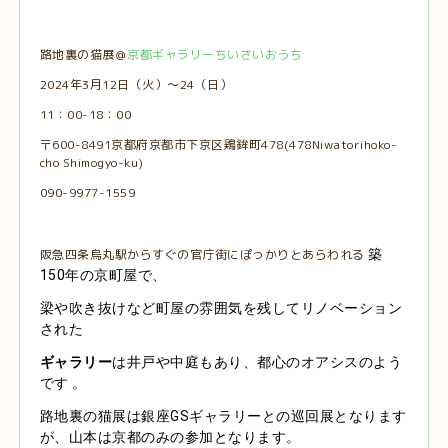
路地裏の猫展＠
京都ギャラリーちいさいおうち
2024年3月12日（火）～24（日）
11：00-18：00
〒600-8491京都府京都市下京区鶏鉾町478(478Niwatorihoko-
cho Shimogyo-ku)
090-9977-1559
阪急四条烏丸駅からすぐの官庁街にぽっかりとあらわれる
築
150年の京町屋で、
梁や吹き抜けなど町屋の雰囲気を残してリノベーション
された
ギャラリー
は井戸や中庭もあり、都心のオアシスのよう
です 。
路地裏の猫展は銀座GSギャラリーとの巡回展となります
が、山本は京都のみの参加となります。