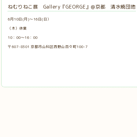
ねむりねこ展 Gallery『GEORGE』@京都 清水焼団地
6月10日(月)〜16日(日）
（木）休業
10：00～16：00
〒607-8301 京都市山科区西野山百々町100-7