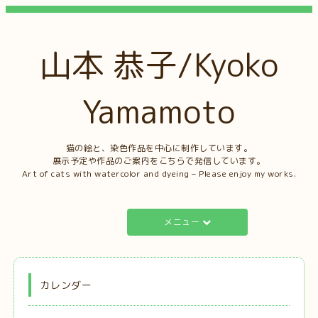
山本 恭子/Kyoko
Yamamoto
猫の絵と、染色作品を中心に制作しています。
展示予定や作品のご案内をこちらで発信しています。
Art of cats with watercolor and dyeing – Please enjoy my works.
メニュー
カレンダー