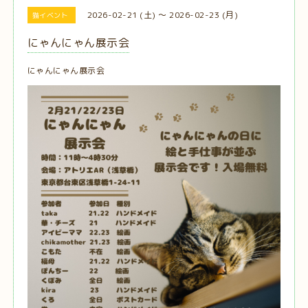
2026-02-21 (土) ～ 2026-02-23 (月)
猫イベント
にゃんにゃん展示会
にゃんにゃん展示会