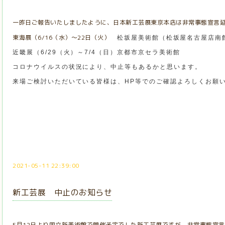
一昨日ご報告いたしましたように、日本新工芸展東京本店は非常事態宣言
東海展（6/16（水）～22日（火）
松坂屋美術館（松坂屋名古屋店南
近畿展（6/29（火）～7/4（日）京都市京セラ美術館
コロナウイルスの状況により、中止等もあるかと思います。
来場ご検討いただいている皆様は、HP等でのご確認よろしくお願
2021-05-11 22:39:00
新工芸展 中止のお知らせ
5月12日より国立新美術館で開催予定でした新工芸展ですが、非常事態宣