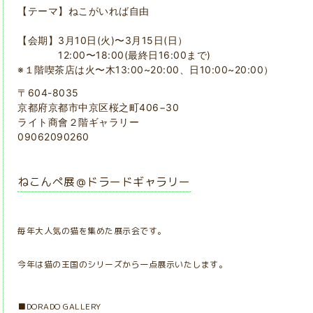
【テーマ】ねこがいれば自由
【会期】3月10日(火)〜3月15日(日）
12:00〜18:00(最終日16:00まで)
※１階喫茶店は火〜木13:00~20:00、日10:00~20:00）
〒604-8035
京都府京都市中京区桜之町406−30
ライト商會２階ギャラリー
09062090260
ねこんぺ展＠ドラードギャラリー
毎年大人気の猫を集めた展示会です。
今年は猫の王国のシリーズから一点展示いたします。
■DORADO GALLERY