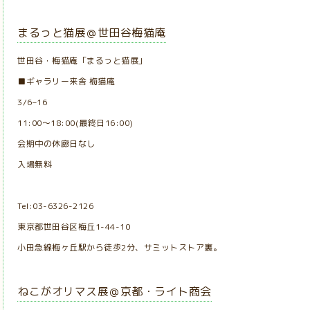
まるっと猫展＠世田谷梅猫庵
世田谷・梅猫庵「まるっと猫展」
■ギャラリー来舎 梅猫庵
3/6–16
11:00～18:00(最終日16:00)
会期中の休廊日なし
入場無料
Tel:03-6326-2126
東京都世田谷区梅丘1-44-10
小田急線梅ヶ丘駅から徒歩2分、サミットストア裏。
ねこがオリマス展＠京都・ライト商会