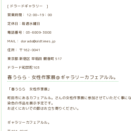
[ ドラードギャラリー ]
営業時間： 12:00~19：00
定休日：毎週水曜日
電話番号：03-6809-3808
MAIL： dorado@oldtimes.jp
住所： 〒162-0041
東京都 新宿区 早稲田 鶴巻町 517
ドラード和世陀103
春うらら・女性作家展＠ギャラリーカフェアルル。
「春うらら 女性作家展」
町田市にあるカフェアルル。さんの女性作家展に参加させていただく事に
染色の作品を展示予定です。
お近くにおいでの節はお立ち寄りください。
ギャラリーカフェアルル。