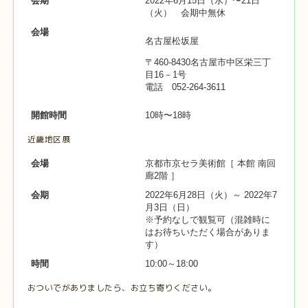
会期
2022年6月15日（水）〜21日
（火） 会期中無休
会場
名古屋松坂屋
〒460-8430名古屋市中区栄三丁
目16－1号
電話 052-264-3611
開館時間
10時〜18時
近畿地区展
会場
京都市京セラ美術館［ 本館 南回
廊2階 ］
会期
2022年6月28日（火）～ 2022年7
月3日（日）
※予約なしで観覧可（混雑時に
はお待ちいただく場合がありま
す）
時間
10:00～18:00
おついでがありましたら、お立ち寄りください。