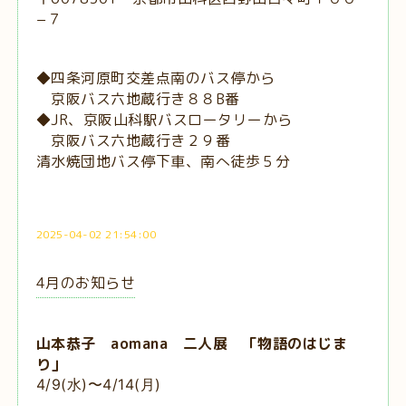
−７
◆四条河原町交差点南のバス停から
京阪バス六地蔵行き８８B番
◆JR、京阪山科駅バスロータリーから
京阪バス六地蔵行き２９番
清水焼団地バス停下車、南へ徒歩５分
2025-04-02 21:54:00
4月のお知らせ
山本恭子 aomana 二人展 「物語のはじま
り」
4/9(水)〜4/14(月)