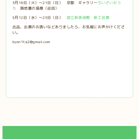
3月16日（火）～21日（日） 京都 ギャラリー
ちいさいおう
ち
路地裏の猫展（巡回）
5月12日（水）～23日（日）
国立新美術館 新工芸展
出品、出展のお誘いなどありましたら、お気軽にお声かけくださ
い。
kyon1ta2@gmail.com