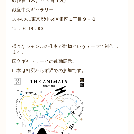
9
月
5
日
（
木
）
～
10
日
（
火
）
銀座中央ギャラリー
104-0061
東京都中央区銀座
１
丁目
９－８
12：00-19：00
様々なジャンルの作家が動物というテーマで制作し
ます。
国立ギャラリーとの連動展示。
山本は相変わらず猫での参加です。