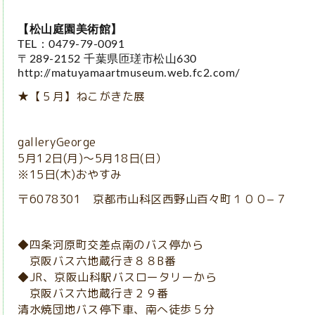
【松山庭園美術館】
TEL：0479-79-0091
〒289-2152 千葉県匝瑳市松山630
http://matuyamaartmuseum.web.fc2.com/
★【５月】ねこがきた展
galleryGeorge
5月12日(月)〜5月18日(日）
※15日(木)おやすみ
〒6078301 京都市山科区西野山百々町１００−７
◆四条河原町交差点南のバス停から
京阪バス六地蔵行き８８B番
◆JR、京阪山科駅バスロータリーから
京阪バス六地蔵行き２９番
清水焼団地バス停下車、南へ徒歩５分